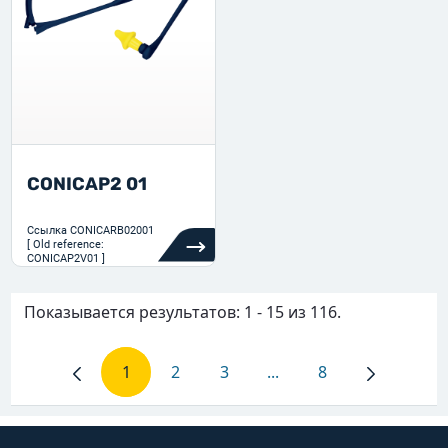
CONICAP2 01
Ссылка
CONICARB02001
[ Old reference:
CONICAP2V01 ]
Показывается результатов: 1 - 15 из 116.
1
2
3
...
8
Страница
Страница
Страница
Промежуточные страни
Страница