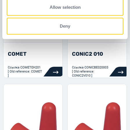
provided to them or that they’ve collected from your use
Allow selection
of their services.
Deny
COMET
CONIC2 010
Ссылка
COMETEH201
Ссылка
CONICBE020003
[ Old reference: COMET
[ Old reference:
]
CONIC2V010 ]