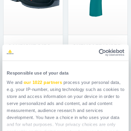
CAMPIONE S1PS
CHEMSAFE VV835
SR
Ссылка
CAMPSPS01
Ссылка
GWV835C101
Responsible use of your data
[ Old reference:
[ Old reference: VV835 ]
CAMPIONES1PS ]
We and
our 1022 partners
process your personal data,
e.g. your IP-number, using technology such as cookies to
Новые продукты
store and access information on your device in order to
serve personalized ads and content, ad and content
measurement, audience research and services
development. You have a choice in who uses your data
and for what purposes. Your privacy choices are only