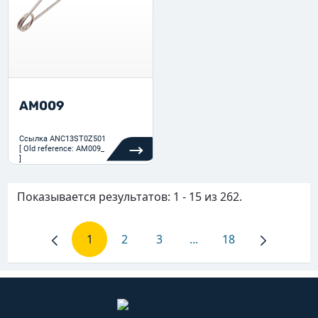
AM009
Ссылка
ANC13ST0Z501
[ Old reference: AM009_
]
Показывается результатов: 1 - 15 из 262.
1
2
3
...
18
Страница
Страница
Страница
Промежуточные страни
Страница