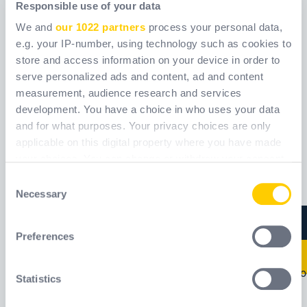
Responsible use of your data
We and
our 1022 partners
process your personal data,
e.g. your IP-number, using technology such as cookies to
store and access information on your device in order to
serve personalized ads and content, ad and content
measurement, audience research and services
AGRA
AIRSTORM KIT P3
development. You have a choice in who uses your data
and for what purposes. Your privacy choices are only
Ссылка
AIHM102
applicable on this digital property where you have made
Ссылка
AGRAPSCO03
[ Old reference:
[ Old reference: AGRA ]
AIRSTORMP3_ ]
your choices. You can change or withdraw your consent
any time from the Cookie Declaration or by clicking on
Consent
the Privacy trigger icon.
Necessary
Selection
If you allow, we would also like to:
Preferences
Collect information about your geographical
location which can be accurate to within several
meters
Statistics
Identify your device by actively scanning it for