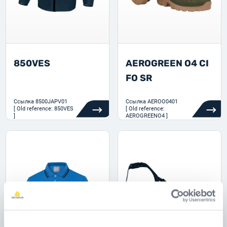
850VES
AEROGREEN O4 CI
FO SR
Ссылка
8500JAPV01
Ссылка
AEROO0401
[ Old reference: 850VES
[ Old reference:
]
AEROGREENO4 ]