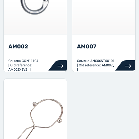
AM002
AM007
Ссылка
CON11104
Ссылка
ANC06ST00101
[ Old reference:
[ Old reference: AM007_
AM002X5V2_ ]
]