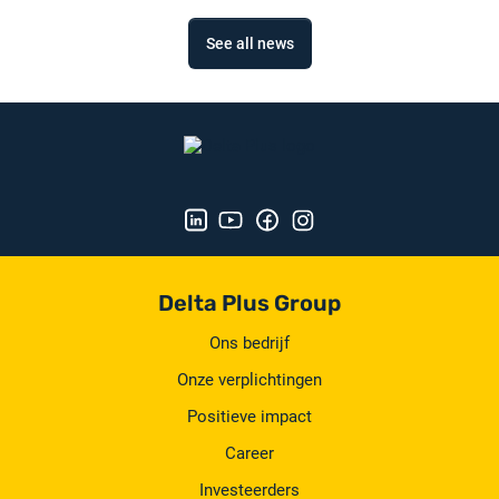
See all news
Delta Plus Group
Ons bedrijf
Onze verplichtingen
Positieve impact
Career
Investeerders