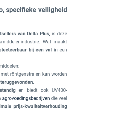
o, specifieke veiligheid
sellers van Delta Plus,
is deze
smiddelenindustrie. Wat maakt
etecteerbaar bij een val
in een
smiddelen;
l met röntgenstralen kan worden
 teruggevonden.
stendig
en biedt ook UV400-
n
agrovoedingsbedrijven
die veel
imale prijs-kwaliteitverhouding