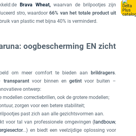
ikkeld:de
Brava Wheat,
waarvan de brilpootjes zijn
uceerd stro, waardoor
66% van het totale product uit
bruik van plastic met bijna 40% is verminderd.
Haruna: oogbescherming EN zicht
oeld om meer comfort te bieden aan
brildragers
.
 –
transparant
voor binnen en
getint
voor buiten –
innovatieve ontwerp:
e modellen correctiebrillen, ook de grotere modellen;
ntuur, zorgen voor een betere stabiliteit;
rilpootjes past zich aan alle gezichtsvormen aan.
ikt voor tal van professionele omgevingen (
landbouw
,
ergiesector
...) en biedt een veelzijdige oplossing voor