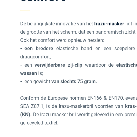
De belangrijkste innovatie van het
Irazu-masker
ligt 
de grootte van het scherm, dat een panoramisch zicht 
Ook het comfort werd opnieuw herzien:
een bredere
elastische band en een soepelere 
draagcomfort;
een
verwijderbare zij-clip
waardoor de
elastisc
wassen
is;
een gewicht
van slechts 75 gram.
Conform de Europese normen EN166 & EN170, evena
SEA Z87.1, is de Irazu-maskerbril voorzien van
kras
(KN).
De Irazu masker-bril wordt geleverd in een prem
gerecycled textiel.