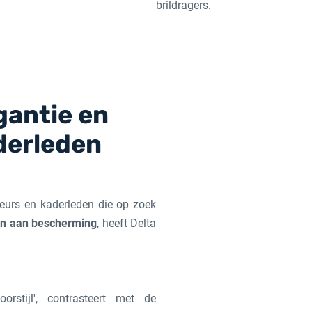
brildragers.
gantie en
derleden
urs en kaderleden die op zoek
ten aan bescherming
, heeft Delta
orstijl', contrasteert met de