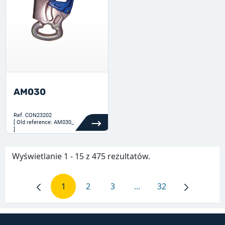
AM030
Ref.
CON23202
[ Old reference: AM030_
]
Wyświetlanie 1 - 15 z 475 rezultatów.
1
2
3
...
32
Strona
Strona
Strona
Strony pośrednie Use T
Strona