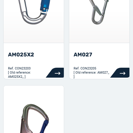
AM025X2
AM027
Ref.
CON23203
Ref.
CON23205
[ Old reference:
[ Old reference: AM027_
AM025X2_ ]
]