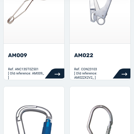
AM009
AM022
Ref.
ANC13ST0Z501
Ref.
CON23103
[ Old reference: AM009_
[ Old reference:
]
AM022X2V2_ ]