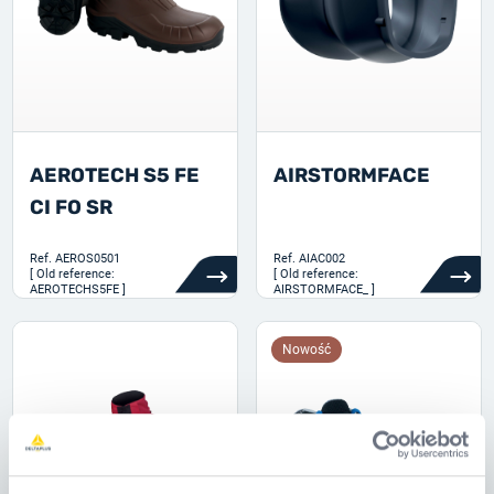
AEROTECH S5 FE
AIRSTORMFACE
CI FO SR
Ref.
AEROS0501
Ref.
AIAC002
[ Old reference:
[ Old reference:
AEROTECHS5FE ]
AIRSTORMFACE_ ]
Nowość