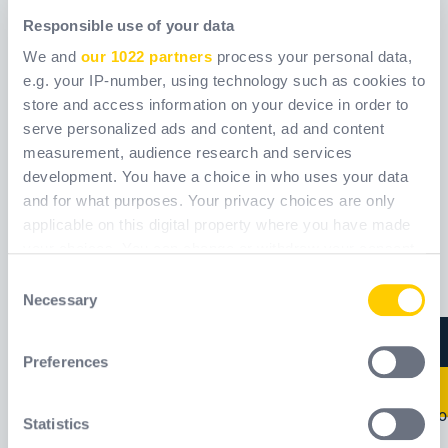
Responsible use of your data
We and
our 1022 partners
process your personal data,
e.g. your IP-number, using technology such as cookies to
store and access information on your device in order to
serve personalized ads and content, ad and content
measurement, audience research and services
development. You have a choice in who uses your data
ALASKA2
ALPINO S3S SR
and for what purposes. Your privacy choices are only
applicable on this digital property where you have made
Ref.
ALASPAPV02
Ref.
ALPIS3S01
your choices. You can change or withdraw your consent
[ Old reference:
[ Old reference:
ALASKA2 ]
ALPINOS3S ]
any time from the Cookie Declaration or by clicking on
Consent
the Privacy trigger icon.
Necessary
Selection
Nowość
If you allow, we would also like to:
Preferences
Collect information about your geographical
location which can be accurate to within several
meters
Statistics
Identify your device by actively scanning it for