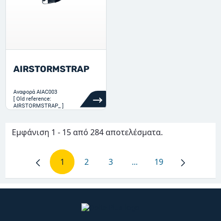
AIRSTORMSTRAP
Αναφορά
AIAC003
[ Old reference:
AIRSTORMSTRAP_ ]
Εμφάνιση 1 - 15 από 284 αποτελέσματα.
1
2
3
...
19
Σελίδα
Σελίδα
Σελίδα
Ενδιάμεσες σελίδες Use
Σελίδα