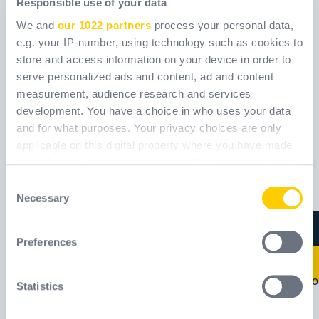
Responsible use of your data
We and
our 1022 partners
process your personal data,
e.g. your IP-number, using technology such as cookies to
store and access information on your device in order to
AEROBUILD S5 CI
AEROGREEN O4 CI
serve personalized ads and content, ad and content
FO SR
FO SR
measurement, audience research and services
development. You have a choice in who uses your data
Αναφορά
AEROS0502
Αναφορά
AEROO0401
[ Old reference:
[ Old reference:
and for what purposes. Your privacy choices are only
AEROBUILDS5 ]
AEROGREENO4 ]
applicable on this digital property where you have made
your choices. You can change or withdraw your consent
Νέα προϊόντα
Νέα προϊόντα
any time from the Cookie Declaration or by clicking on
Consent
the Privacy trigger icon.
Necessary
Selection
If you allow, we would also like to:
Preferences
Collect information about your geographical
location which can be accurate to within several
meters
Statistics
Identify your device by actively scanning it for
specific characteristics (fingerprinting)