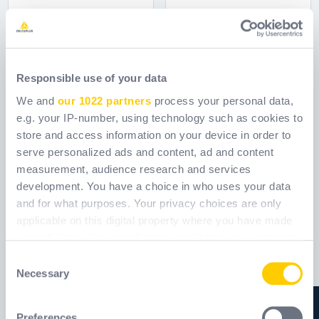
900PANHV
900VESHV
Responsible use of your data
Αναφορά
9000TRH101
Αναφορά
9000JAH301
We and
our 1022 partners
process your personal data,
[ Old reference:
[ Old reference:
900PANHV ]
900VESHV ]
e.g. your IP-number, using technology such as cookies to
store and access information on your device in order to
serve personalized ads and content, ad and content
measurement, audience research and services
development. You have a choice in who uses your data
and for what purposes. Your privacy choices are only
applicable on this digital property where you have made
your choices. You can change or withdraw your consent
any time from the Cookie Declaration or by clicking on
Consent
the Privacy trigger icon.
Necessary
Selection
If you allow, we would also like to:
Preferences