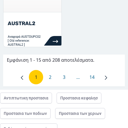
AUSTRAL2
Αναφορά
AUSTDUPC02
[ Old reference:
AUSTRAL2 ]
Εμφάνιση 1 - 15 από 208 αποτελέσματα.
1
2
3
...
14
Σελίδα
Σελίδα
Σελίδα
Ενδιάμεσες σελίδες Use
Σελίδα
Αντιπτωτικη προστασια
Προστασια κεφαλησ
Προστασια των ποδιων
Προστασια των χεριων