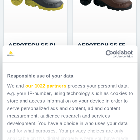
AEROTECH S5 CI
AEROTECH S5 FE
FO SR
CI FO SR
Odkaz.
AEROS0503
Odkaz.
AEROS0501
[ Old reference:
[ Old reference:
Responsible use of your data
AEROTECHS5 ]
AEROTECHS5FE ]
We and
our 1022 partners
process your personal data,
e.g. your IP-number, using technology such as cookies to
store and access information on your device in order to
serve personalized ads and content, ad and content
measurement, audience research and services
development. You have a choice in who uses your data
and for what purposes. Your privacy choices are only
applicable on this digital property where you have made