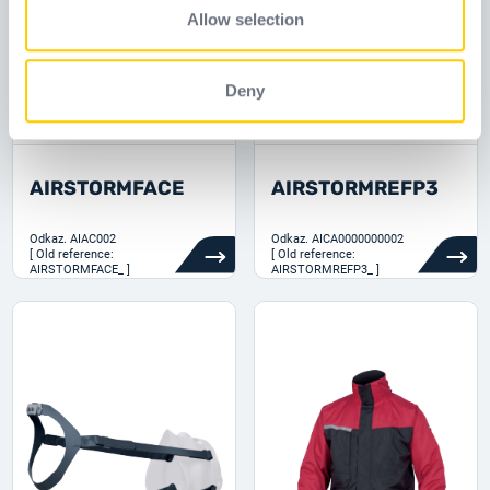
provided to them or that they’ve collected from your use
Allow selection
of their services.
Deny
AIRSTORMFACE
AIRSTORMREFP3
Odkaz.
AIAC002
Odkaz.
AICA0000000002
[ Old reference:
[ Old reference:
AIRSTORMFACE_ ]
AIRSTORMREFP3_ ]