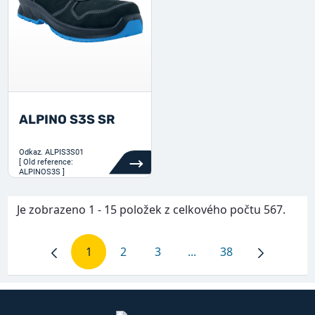
ALPINO S3S SR
Odkaz.
ALPIS3S01
[ Old reference:
ALPINOS3S ]
Je zobrazeno 1 - 15 položek z celkového počtu 567.
1
2
3
...
38
Stránka
Stránka
Stránka
Intermediate Pages Use
Stránka