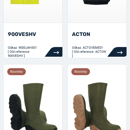
900VESHV
ACTON
Odkaz.
9000JAH301
Odkaz.
ACTOVEME01
[ Old reference:
[ Old reference: ACTON
900VESHV ]
]
Novinky
Novinky