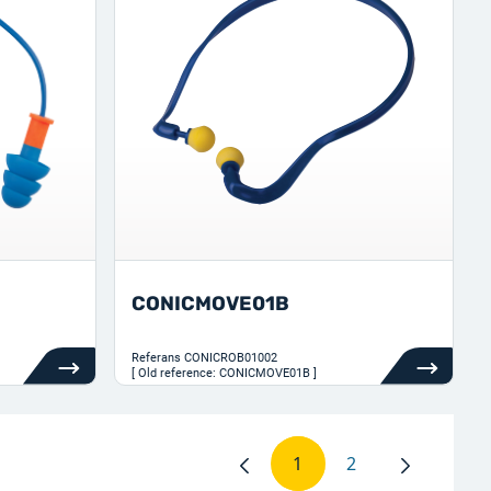
CONICMOVE01B
Referans
CONICROB01002
[ Old reference: CONICMOVE01B ]
1
2
Sayfa
Sayfa