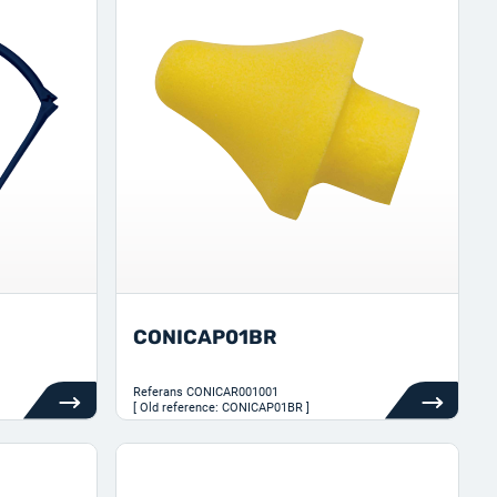
CONICAP01BR
Referans
CONICAR001001
[ Old reference: CONICAP01BR ]