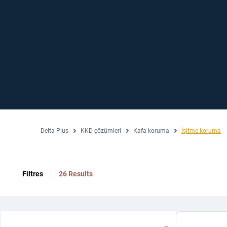
Delta Plus
KKD çözümleri
Kafa koruma
İşitme koruma
Filtres
26 Results