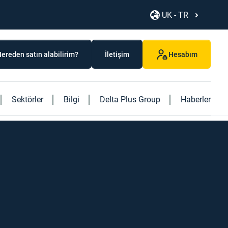
UK - TR
ereden satın alabilirim?
İletişim
Hesabım
Sektörler
Bilgi
Delta Plus Group
Haberler
Yeni ürünlerimizi keşfedin
Kabarık etekli merdiven
Yeni "Logistics" kitabımızı keşfedin