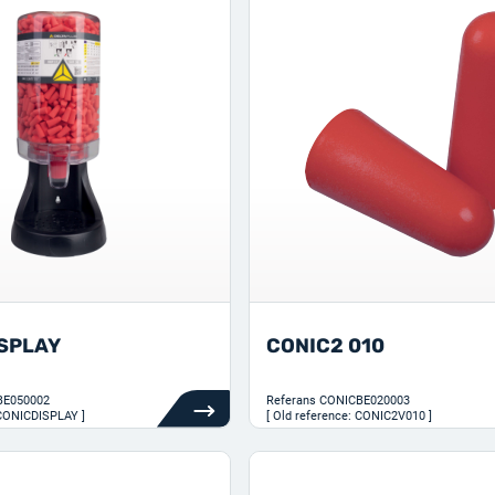
ISPLAY
CONIC2 010
BE050002
Referans
CONICBE020003
 CONICDISPLAY ]
[ Old reference: CONIC2V010 ]