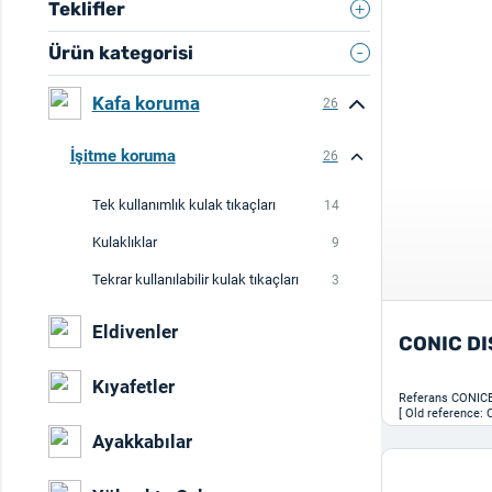
Teklifler
Ürün kategorisi
Kafa koruma
26
İşitme koruma
26
Tek kullanımlık kulak tıkaçları
14
Kulaklıklar
9
Tekrar kullanılabilir kulak tıkaçları
3
Eldivenler
CONIC D
Kıyafetler
Referans
CONIC
[ Old reference:
Ayakkabılar