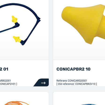
2 01
CONICAPBR2 10
ARB02001
Referans
CONICAR020001
 CONICAP2V01 ]
[ Old reference: CONICAPBR2V10 ]