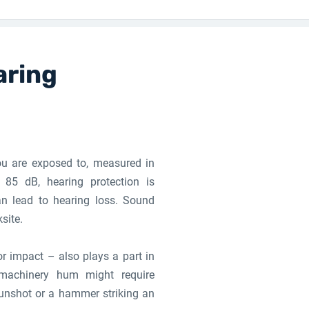
aring
you are exposed to, measured in
e 85 dB, hearing protection is
an lead to hearing loss. Sound
site.
or impact – also plays a part in
 machinery hum might require
gunshot or a hammer striking an