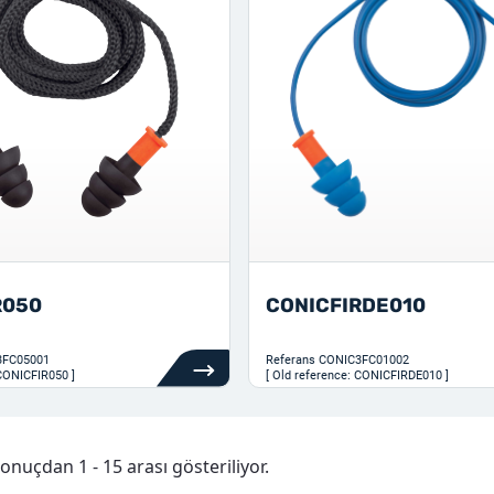
R050
CONICFIRDE010
3FC05001
Referans
CONIC3FC01002
 CONICFIR050 ]
[ Old reference: CONICFIRDE010 ]
onuçdan 1 - 15 arası gösteriliyor.