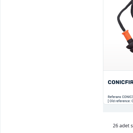
CONICFI
Referans
CONIC
[ Old reference:
26 adet s