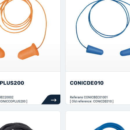
PLUS200
CONICDE010
BEC20002
Referans
CONICBEC01001
: CONICCOPLUS200 ]
[ Old reference: CONICDE010 ]