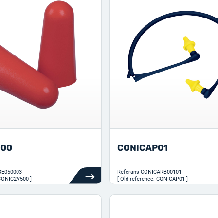
500
CONICAP01
BE050003
Referans
CONICARB00101
 CONIC2V500 ]
[ Old reference: CONICAP01 ]