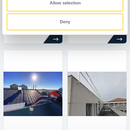
provided to them or that they’ve collected from your use
Allow selection
of their services.
Horizontal long-
Horizontal rail
range rail system
system Altirail
Deny
Altirail LR