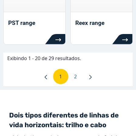
PST range
Reex range
Exibindo 1 - 20 de 29 resultados.
1
2
Página
Página
Dois tipos diferentes de linhas de
vida horizontais: trilho e cabo