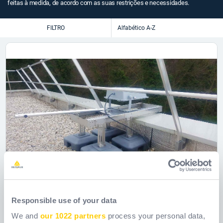
feitas à medida, de acordo com as suas restrições e necessidades.
FILTRO
Responsible use of your data
PROJECO: projector holder
We and
our 1022 partners
process your personal data,