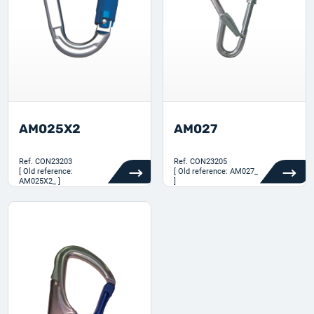
AM025X2
AM027
Ref.
CON23203
Ref.
CON23205
[ Old reference:
[ Old reference: AM027_
AM025X2_ ]
]