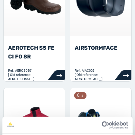
AEROTECH S5 FE
AIRSTORMFACE
CI FO SR
Ref.
AEROS0501
Ref.
AIAC002
[ Old reference:
[ Old reference:
AEROTECHS5FE ]
AIRSTORMFACE_ ]
Új a