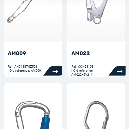
AM009
AM022
Ref.
ANC13ST0Z501
Ref.
CON23103
[ Old reference: AM009_
[ Old reference:
]
AM022X2V2_ ]