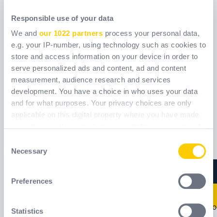
Responsible use of your data
We and
our 1022 partners
process your personal data,
e.g. your IP-number, using technology such as cookies to
store and access information on your device in order to
serve personalized ads and content, ad and content
measurement, audience research and services
ALASKA2
ALPINO S3S SR
development. You have a choice in who uses your data
and for what purposes. Your privacy choices are only
Ref.
ALASPAPV02
Ref.
ALPIS3S01
applicable on this digital property where you have made
[ Old reference:
[ Old reference:
your choices. You can change or withdraw your consent
ALASKA2 ]
ALPINOS3S ]
any time from the Cookie Declaration or by clicking on
Consent
the Privacy trigger icon.
Necessary
Selection
Új a
If you allow, we would also like to:
Preferences
Collect information about your geographical
location which can be accurate to within several
meters
Statistics