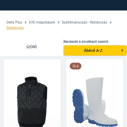
Delta Plus
EVE megoldások
Szállítmányozás - Raktározás
Raktározás
Rendezés a következő szerint:
SZŰRŐ
Ábécé A-Z
Új a