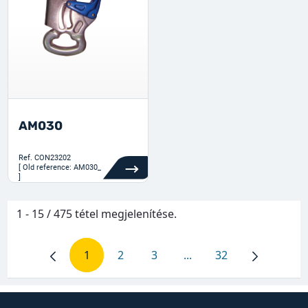
AM030
Ref.
CON23202
[ Old reference: AM030_
]
1 - 15 / 475 tétel megjelenítése.
1
2
3
...
32
Oldal
Oldal
Oldal
Köztes oldalak Navigálj
Oldal