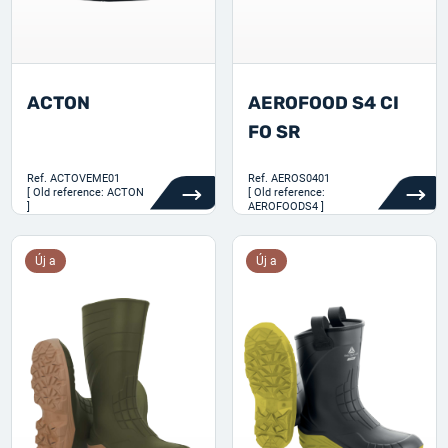
ACTON
AEROFOOD S4 CI
FO SR
Ref.
ACTOVEME01
Ref.
AEROS0401
[ Old reference: ACTON
[ Old reference:
]
AEROFOODS4 ]
Új a
Új a