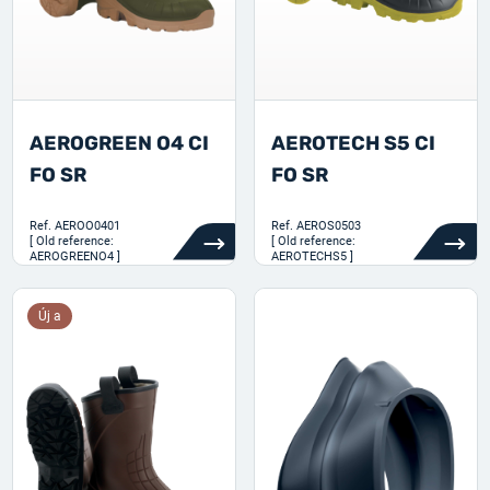
AEROGREEN O4 CI
AEROTECH S5 CI
FO SR
FO SR
Ref.
AEROO0401
Ref.
AEROS0503
[ Old reference:
[ Old reference:
AEROGREENO4 ]
AEROTECHS5 ]
Új a