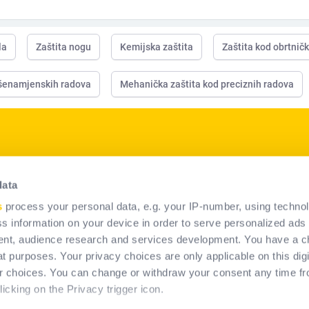
la
Zaštita nogu
Kemijska zaštita
Zaštita kod obrtnič
išenamjenskih radova
Mehanička zaštita kod preciznih radova
p
Naši proizvodi
data
Osobna Zaštitna oprema
s
process your personal data, e.g. your IP-number, using techno
Jesenska trajna sustavna
s information on your device in order to serve personalized ads
rješenja
nt, audience research and services development. You have a c
t purposes. Your privacy choices are only applicable on this digi
 choices. You can change or withdraw your consent any time fr
icking on the Privacy trigger icon.