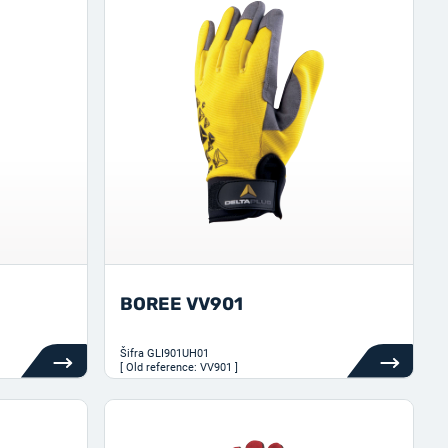
BOREE VV901
Šifra
GLI901UH01
[ Old reference: VV901 ]