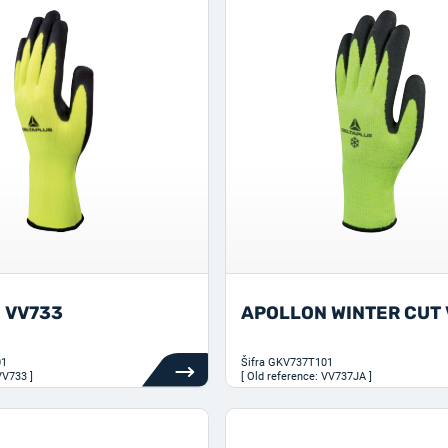
 VV733
APOLLON WINTER CUT 
01
Šifra
GKV737T101
VV733 ]
[ Old reference: VV737JA ]