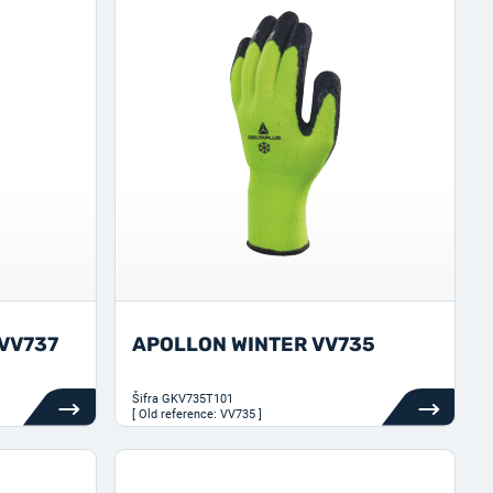
VV737
APOLLON WINTER VV735
Šifra
GKV735T101
[ Old reference: VV735 ]