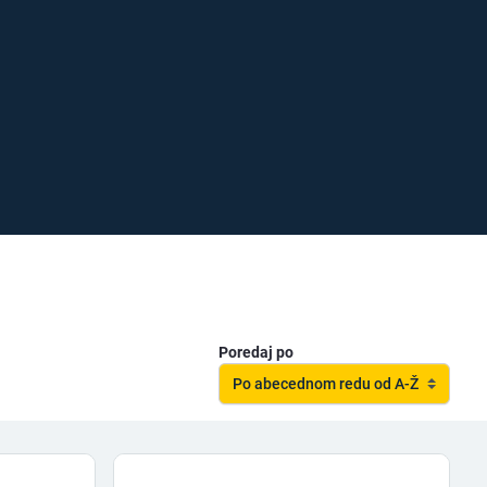
Poredaj po
Po abecednom redu od A-Ž