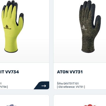
IT VV734
ATON VV731
01
Šifra
GKV731T101
VV734 ]
[ Old reference: VV731 ]