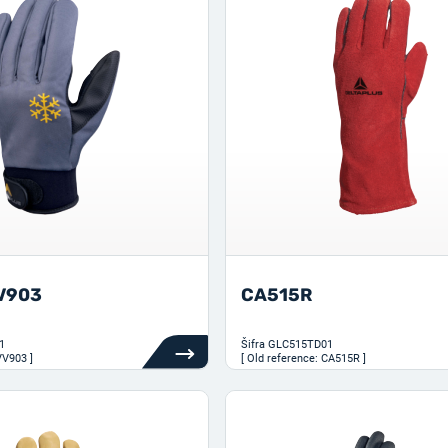
V903
CA515R
1
Šifra
GLC515TD01
VV903 ]
[ Old reference: CA515R ]