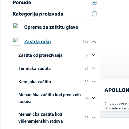
Ponude
Kategorija proizvoda
Novo
20
Oprema za zaštitu glave
Zaštita ruku
183
Zaštita od prorezivanja
57
Termička zaštita
Intense cut work
7
21
Long-lasting cut work
25
Kemijska zaštita
Thermal cold works
9
32
Slightly sharp and long-lasting
APOLLON
Thermal hot works
8
2
Mehanička zaštita kod preciznih
work
Jednokratna uporaba
5
24
Thermal specific works
radova
3
Slightly sharp and non intensive
Povremeni rad s kemikalijama
6
Šifra
GKV733U1
17
[ Old reference: 
Thermal welding works
7
work
Mehanička zaštita kod
Dugotrajan rad s kemikalijama
Specific works
21
1
23
višenamjenskih radova
Works in dry environment
15