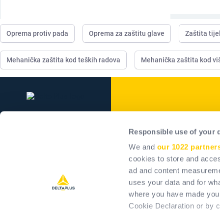
Oprema protiv pada
Oprema za zaštitu glave
Zaštita tije
Mehanička zaštita kod teških radova
Mehanička zaštita kod v
Delta Plus Grou
Responsible use of your 
Grupa
We and
our 1022 partner
Naši angažmani
cookies to store and acces
ad and content measureme
Pozitivan utjecaj
uses your data and for wha
Karijera
where you have made your
Investors
Cookie Declaration or by cl