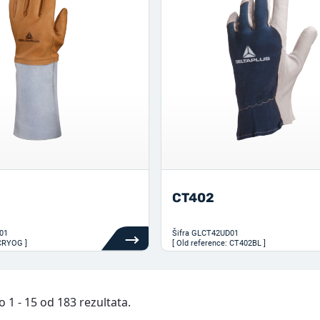
CT402
01
Šifra
GLCT42UD01
 CRYOG ]
[ Old reference: CT402BL ]
 1 - 15 od 183 rezultata.