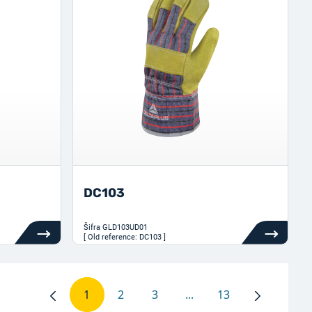
DC103
Šifra
GLD103UD01
[ Old reference: DC103 ]
1
2
3
...
13
Stranica
Stranica
Stranica
Intermediate Pages Use
Stranica