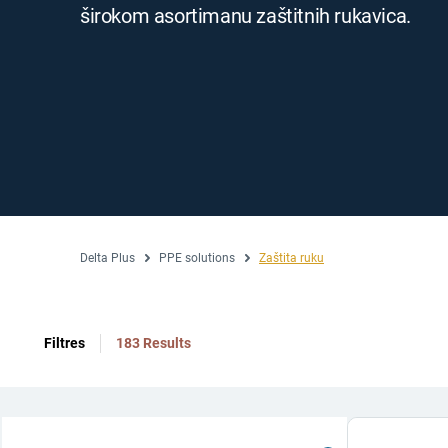
širokom asortimanu zaštitnih rukavica.
Delta Plus
PPE solutions
Zaštita ruku
Filtres
183 Results