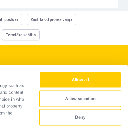
kih poslova
Zaštita od prorezivanja
Termička zaštita
Naše usluge
Allow all
Espace pro landing
logy such as
Vodič za odabir
 and content,
Allow selection
hoice in who
FAQ
tal property
om the
Deny