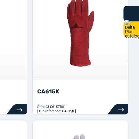
CA615K
Šifra
GLC615TD01
[ Old reference: CA615K ]