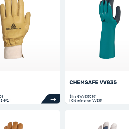
CHEMSAFE VV835
01
Šifra
GWV835C101
 CBHV2 ]
[ Old reference: VV835 ]