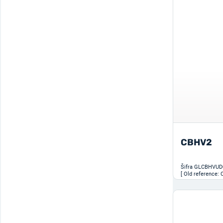
CBHV2
Šifra
GLCBHVUD
[ Old reference: