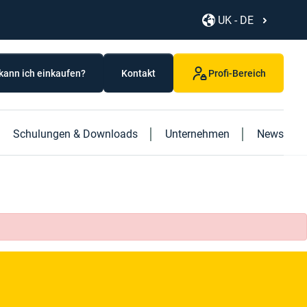
UK - DE
kann ich einkaufen?
Kontakt
Profi-Bereich
Schulungen & Downloads
Unternehmen
News
Entdecken Sie unsere neuen Produkte
Entdecken Sie unser neues "Logistics"-Buch
Unsere Geschichte
Delta Plus Käfigleiter