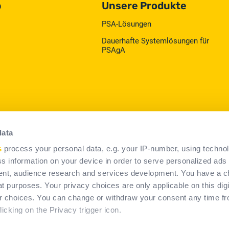
p
Unsere Produkte
PSA-Lösungen
Dauerhafte Systemlösungen für
PSAgA
data
s
process your personal data, e.g. your IP-number, using techno
s information on your device in order to serve personalized ads
rms & Conditions of Use
Rechtliche Hinweise
Cookies poli
nt, audience research and services development. You have a c
t purposes. Your privacy choices are only applicable on this digi
 choices. You can change or withdraw your consent any time fr
icking on the Privacy trigger icon.