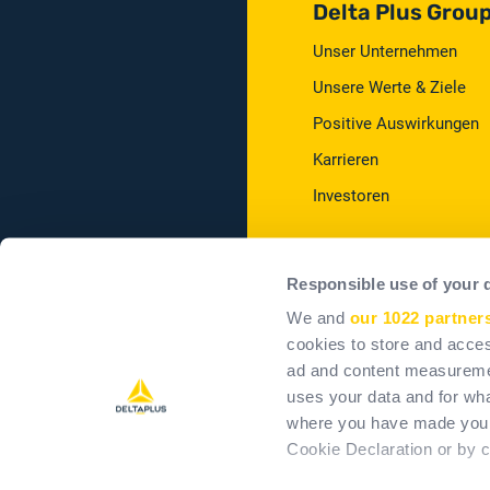
Delta Plus Grou
Unser Unternehmen
Unsere Werte & Ziele
Positive Auswirkungen
Karrieren
Investoren
Responsible use of your 
We and
our 1022 partner
cookies to store and acces
AGBs
Te
ad and content measureme
uses your data and for wha
where you have made your
Cookie Declaration or by cl