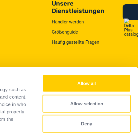
Unsere
Dienstleistungen
Händler werden
Größenguide
Häufig gestellte Fragen
Allow all
logy such as
 and content,
cy
Privacy
Allow selection
hoice in who
tal property
om the
Deny