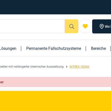
Wo 
Lösungen
Permanente Fallschutzsysteme
Bereiche
me
Maßgeschneiderte Lösungen
beiten mit verlängerter chemischer Ausssetzung
NITREX VE840
bar