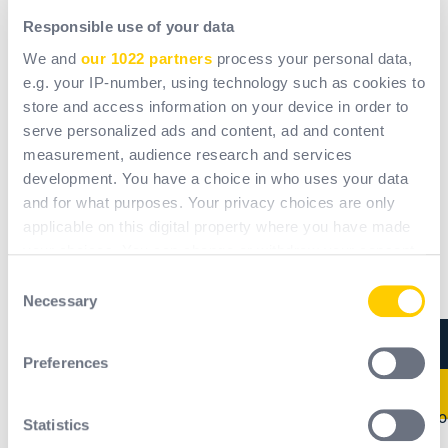
/ Energia
Responsible use of your data
We and
our 1022 partners
process your personal data,
e.g. your IP-number, using technology such as cookies to
store and access information on your device in order to
serve personalized ads and content, ad and content
measurement, audience research and services
development. You have a choice in who uses your data
and for what purposes. Your privacy choices are only
Indústria
Petróleo e gás
applicable on this digital property where you have made
alimentar
(extração)/
your choices. You can change or withdraw your consent
Petroquímica/
any time from the Cookie Declaration or by clicking on
Consent
Indústria mineira
the Privacy trigger icon.
Necessary
Selection
If you allow, we would also like to:
Preferences
Collect information about your geographical
location which can be accurate to within several
meters
Statistics
Identify your device by actively scanning it for