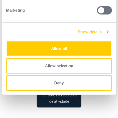
specific characteristics (fingerprinting)
Transporte /
Serviços
Marketing
Find out more about how your personal data is processed
Armazenamento
empresariais
and set your preferences in the
details section
.
Show details
We use cookies to personalise content and ads, to
provide social media features and to analyse our traffic.
We also share information about your use of our site with
Allow all
our social media, advertising and analytics partners who
may combine it with other information that you’ve
provided to them or that they’ve collected from your use
Allow selection
of their services.
Outros setores
Deny
Ver todos os sectores
de atividade