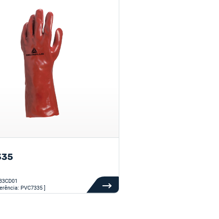
335
33CD01
ferência: PVC7335 ]