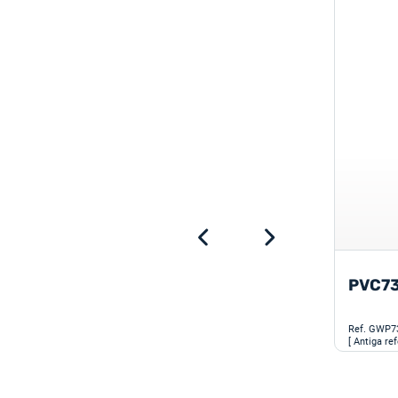
Para
completar o
seu conjunto
PVC7
Ref.
GWP7
[ Antiga re