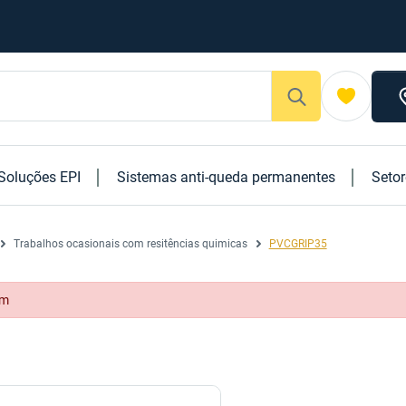
Soluções EPI
Sistemas anti-queda permanentes
Seto
Trabalhos ocasionais com resitências quimicas
PVCGRIP35
om