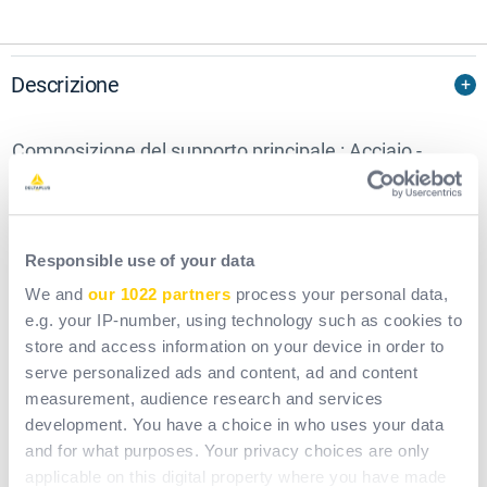
Descrizione
Composizione del supporto principale : Acciaio -
Poliestere | 2 terminali capocorda cuciti | Dimensione
massima del cordino : 2 m | Lunghezza : 2 m | Peso :
1,6 kg
Responsible use of your data
We and
our 1022 partners
process your personal data,
Impatto ambientale
e.g. your IP-number, using technology such as cookies to
Ecco i dettagli dell'impronta ecologica del prodotto
store and access information on your device in order to
AN213200ZDD. Il calcolatore sviluppato da La Belle
serve personalized ads and content, ad and content
measurement, audience research and services
Empreinte ci permette di quantificare la quantità di
development. You have a choice in who uses your data
CO2 emessa durante la sua fabbricazione e lungo
and for what purposes. Your privacy choices are only
tutto il suo ciclo di vita.
applicable on this digital property where you have made