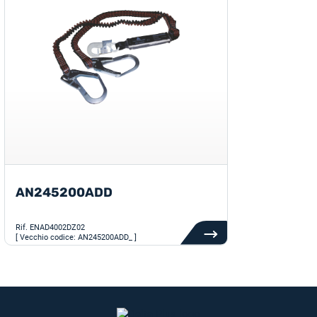
AN245200ADD
Rif.
ENAD4002DZ02
[ Vecchio codice: AN245200ADD_ ]