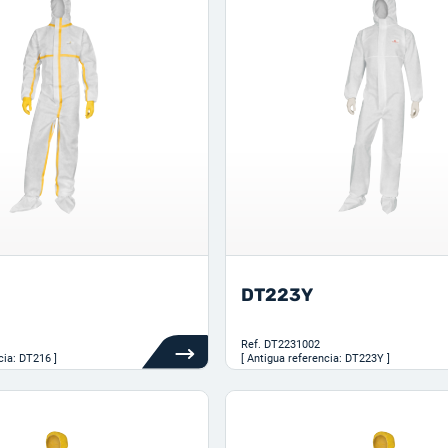
DT223Y
Ref.
DT2231002
cia: DT216 ]
[ Antigua referencia: DT223Y ]