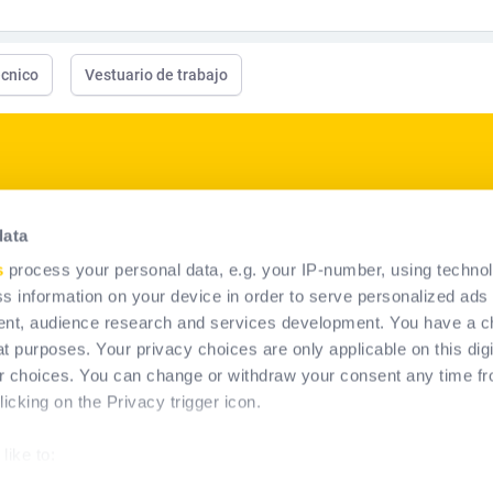
écnico
Vestuario de trabajo
p
Nuestros productos
data
Soluciones EPI
s
process your personal data, e.g. your IP-number, using techno
Soluciones de sistemas
s information on your device in order to serve personalized ads
permanentes anticaída
nt, audience research and services development. You have a c
t purposes. Your privacy choices are only applicable on this digi
 choices. You can change or withdraw your consent any time fr
icking on the Privacy trigger icon.
like to:
about your geographical location which can be accurate to within