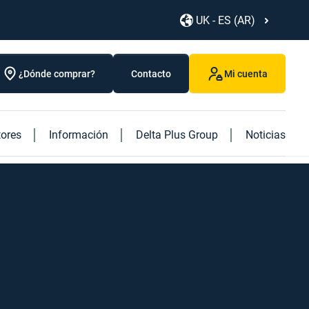
UK - ES (AR)
¿Dónde comprar?
Contacto
Mi cuenta
tores
Información
Delta Plus Group
Noticias
Descubra nuestros nuevos productos
Discover our caged ladder
Descubra nuestro nuevo libro "Logistics"