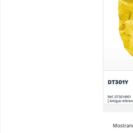
DT301Y
Ref.
DT3014901
[ Antigua referen
Mostrand