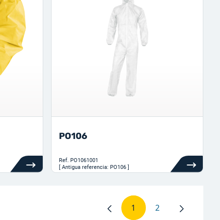
PO106
Ref.
PO1061001
[ Antigua referencia: PO106 ]
1
2
Página
Página