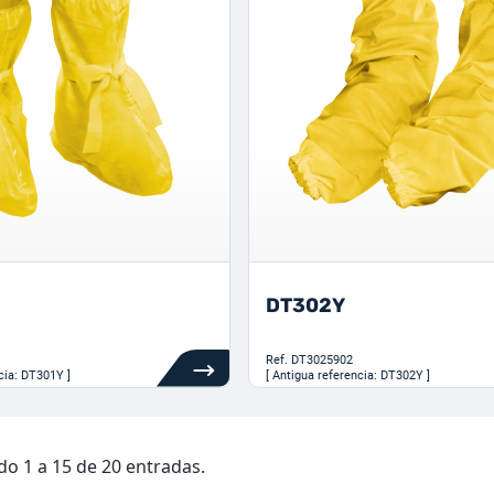
DT302Y
Ref.
DT3025902
cia: DT301Y ]
[ Antigua referencia: DT302Y ]
o 1 a 15 de 20 entradas.