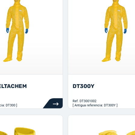
ELTACHEM
DT300Y
Ref.
DT3001002
cia: DT300 ]
[ Antigua referencia: DT300Y ]