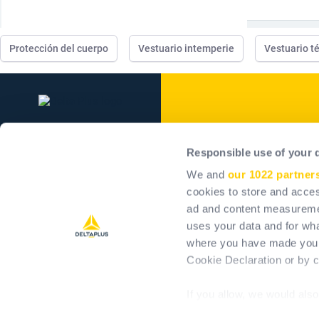
Protección del cuerpo
Vestuario intemperie
Vestuario t
Delta Plus Grou
Responsible use of your 
El Grupo
We and
our 1022 partner
Nuestros compromisos
cookies to store and acces
ad and content measureme
Impacto positivo
uses your data and for wha
Carreras profesionales
where you have made your
Inversores
Cookie Declaration or by cl
If you allow, we would also 
Collect information 