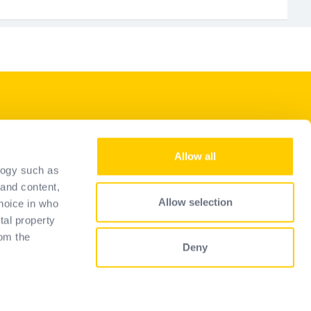
Nuestros servicios
Allow all
conviértase en distribuidor
logy such as
Guía de selección
 and content,
Allow selection
hoice in who
FAQ
tal property
om the
Deny
 several