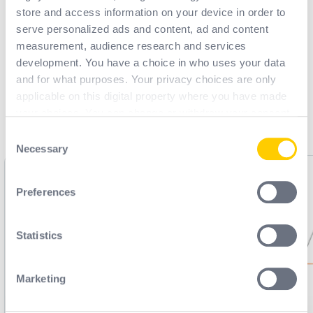
store and access information on your device in order to
serve personalized ads and content, ad and content
measurement, audience research and services
Вам також
development. You have a choice in who uses your data
може
and for what purposes. Your privacy choices are only
applicable on this digital property where you have made
сподобатися
your choices. You can change or withdraw your consent
any time from the Cookie Declaration or by clicking on
Consent
the Privacy trigger icon.
Necessary
Selection
If you allow, we would also like to:
Preferences
Collect information about your geographical
location which can be accurate to within several
meters
Statistics
Identify your device by actively scanning it for
specific characteristics (fingerprinting)
Marketing
Find out more about how your personal data is processed
and set your preferences in the
details section
.