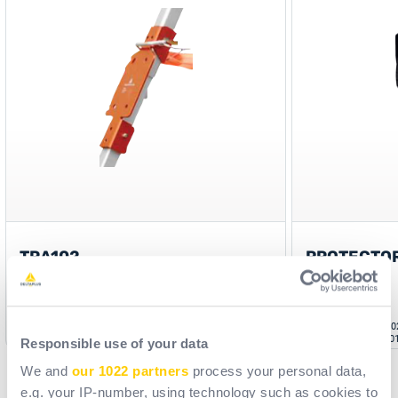
TRA102
PROTECTOR
TR01820U
Артикул
ANCF0AL99902
Артикул
SRLPROW0
[ Old reference: TRA102_ ]
[ Old reference: TR0
Responsible use of your data
We and
our 1022 partners
process your personal data,
e.g. your IP-number, using technology such as cookies to